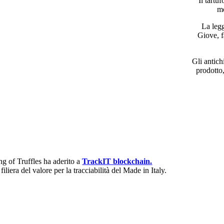
Il tartuf
mo
La legg
Giove, f
Gli antich
prodotto
ng of Truffles ha aderito a
TrackIT blockchain.
filiera del valore per la tracciabilità del Made in Italy.