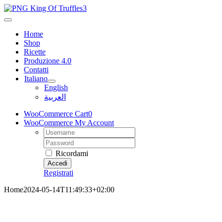
Salta
al
Toggle
contenuto
Navigation
Home
Shop
Ricette
Produzione 4.0
Contatti
Italiano
English
العربية
WooCommerce Cart
0
WooCommerce My Account
Username:
Password:
Ricordami
Registrati
Home
2024-05-14T11:49:33+02:00