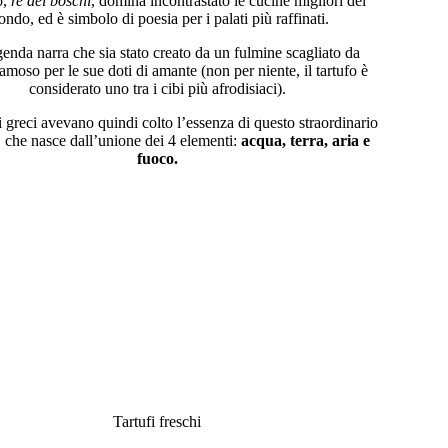
o,
re dei boschi
, domina incontrastato le cucine migliori del
ndo, ed è simbolo di poesia per i palati più raffinati.
enda narra che sia stato creato da un fulmine scagliato da
amoso per le sue doti di amante (non per niente, il tartufo è
considerato uno tra i cibi più afrodisiaci).
i greci avevano quindi colto l’essenza di questo straordinario
, che nasce dall’unione dei 4 elementi:
acqua, terra, aria e
fuoco.
Tartufi freschi