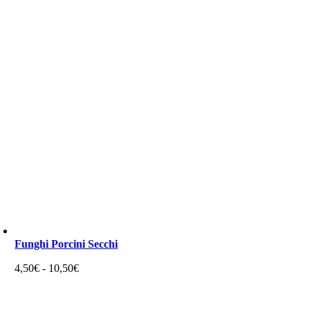
Funghi Porcini Secchi
Fascia
4,50
€
-
10,50
€
di
prezzo:
da