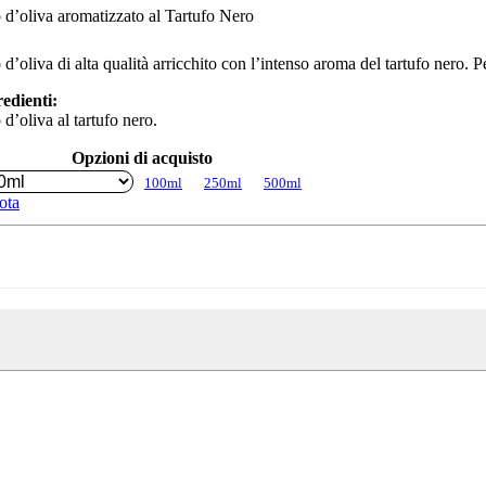
 d’oliva aromatizzato al Tartufo Nero
 d’oliva di alta qualità arricchito con l’intenso aroma del tartufo nero. Per
edienti:
 d’oliva al tartufo nero.
Opzioni di acquisto
100ml
250ml
500ml
ota
iva
atizzato
ufo
o
tità